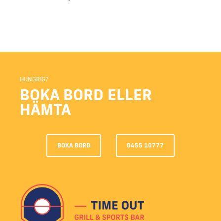
HUNGRIG?
BOKA BORD ELLER
HÄMTA
BOKA BORD
0455 10777